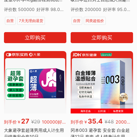
周可测
品玩具03神盾
评价数 500000
好评率 98.00%
评价数 200000
好评率 95.00%
自营
7天无理由退货
自营
同类超低价
超值|30天最低价
plus
立即购买
立即购买
7天无理由退货
超级补贴
27
35.4
¥29
¥48
到手价￥
100000好评
到手价￥
200000好评
大象避孕套超薄男用成人计生用
冈本003 避孕套 安全套 白金超
品情趣安全套10只
薄12只 套套 成人情趣计生用品