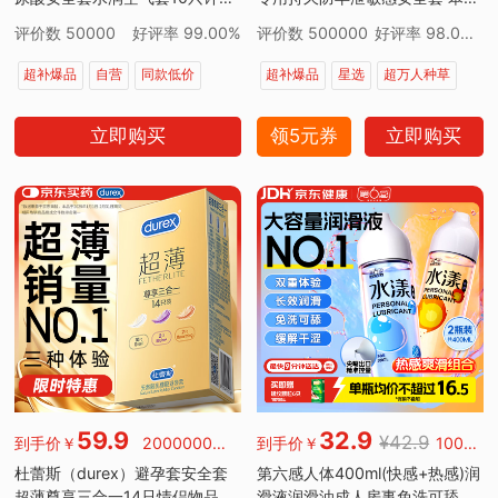
成人情趣
卡因延时三合一套套 【2件减
评价数 50000
好评率 99.00%
评价数 500000
好评率 98.00%
40】经典延时10
超补爆品
自营
同款低价
超补爆品
星选
超万人种草
7天无理由退货
超万人正在疯抢
京东物流
7天无理由退货
立即购买
领5元券
立即购买
超级补贴
超万人正在疯抢
59.9
32.9
¥42.9
到手价￥
2000000好评
到手价￥
100000好评
杜蕾斯（durex）避孕套安全套
第六感人体400ml(快感+热感)润
超薄尊享三合一14只情侣物品情
滑液润滑油成人房事免洗可舔润