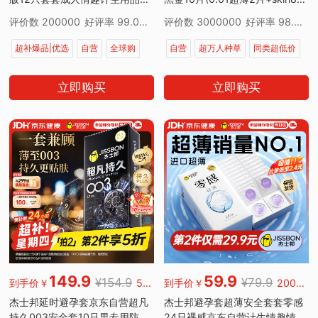
口原装
片) 安全套套情趣计生用品
评价数 200000
好评率 99.00%
评价数 3000000
好评率 98.00%
超补爆品|优选
自营
全球购
自营
超万人种草
同类超低价
同类超低价
超值|30天最低价
国补最高减5%
同款低价
plus
立即购买
立即购买
超级补贴
7天无理由退货
149.9
59.9
¥154.9
¥79.9
到手价￥
500000好评
到手价￥
200000好评
杰士邦延时避孕套京东自营超凡
杰士邦避孕套超薄安全套套零感
持久003安全套10只男专用防早
24只裸感京东自营计生情趣情侣