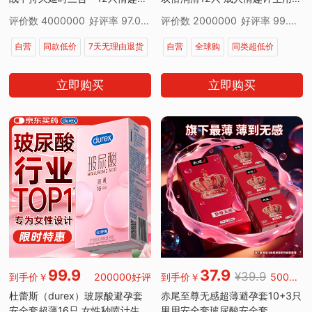
品情侣物品防早泄
进口
评价数 4000000
好评率 97.00%
评价数 2000000
好评率 99.00%
自营
同款低价
7天无理由退货
自营
全球购
同类超低价
同款低价
超级补贴
立即购买
立即购买
超万人正在疯抢
99.9
37.9
¥39.9
到手价￥
200000好评
到手价￥
5000好评
杜蕾斯（durex）玻尿酸避孕套
赤尾至尊无感超薄避孕套10+3只
安全套超薄16只 女性秒喷计生情
男用安全套玻尿酸安全套