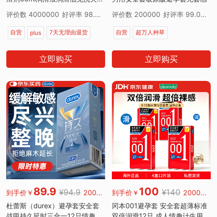
成人情趣用品玻尿酸
评价数 4000000
好评率 98.00%
评价数 200000
好评率 99.00%
自营
7天无理由退货
自营
超万人种草
plus
超万人正在疯抢
7天无理由退货
超万人正在疯抢
立即购买
立即购买
89.9
100
¥94.9
¥140
到手价￥
200000好评
到手价￥
200000好评
杜蕾斯（durex）避孕套安全套
冈本001避孕套 安全套超薄标准
战甲持久延时三合一12只情趣用
双倍润滑12只 成人情趣计生用品