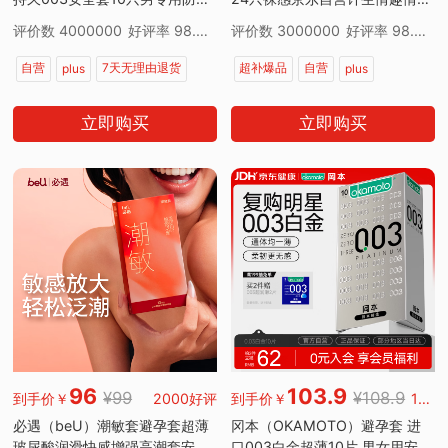
泄情侣物品
物品
评价数 4000000
好评率 98.00%
评价数 3000000
好评率 98.00%
自营
7天无理由退货
超补爆品
自营
plus
plus
7天无理由退货
立即购买
立即购买
96
103.9
¥99
¥108.9
到手价￥
2000好评
到手价￥
1000000好评
必遇（beU）潮敏套避孕套超薄
冈本（OKAMOTO）避孕套 进
玻尿酸润滑快感增强高潮套安全
口003白金超薄10片 男女用安全