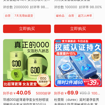
趣成人用品 情侣物品
评价数 2000000
好评率 98.00%
评价数 100000
好评率 98.00%
自营
7天无理由退货
破价品
自营
超万人种草
7天无理由退货
超万人正在疯抢
立即购买
立即购买
40.05
69.9
¥99.9
到手价￥
5000好评
到手价￥
100000好评
羽感000超薄避孕套女性秒喷玻
杜蕾斯（durex）延时避孕套男
尿酸安全套水润空气套10只计生
专用持久防早泄敏感安全套 苯佐