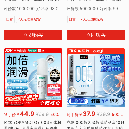
byt京东自营
品情侣物品
评价数 1000000
好评率 98.00%
评价数 5000000
好评率 99.00%
自营
7天无理由退货
自营
7天无理由退货
立即购买
立即购买
44.9
37.9
¥69.9
¥39.9
到手价￥
500000好评
到手价￥
50000好评
冈本（OKAMOTO）003人体润
赤尾 000超闪薄超薄避孕套10只
滑剂60ml润滑液润滑油免洗夫妻
男用安全套玻尿酸避孕套无套感