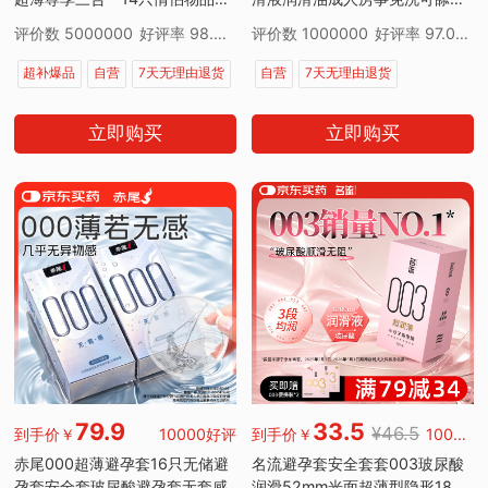
趣用品男女成人计生
滑剂高潮液
评价数 5000000
好评率 98.00%
评价数 1000000
好评率 97.00%
超补爆品
自营
7天无理由退货
自营
7天无理由退货
立即购买
立即购买
79.9
33.5
¥46.5
到手价￥
10000好评
到手价￥
1000000好评
赤尾000超薄避孕套16只无储避
名流避孕套安全套套003玻尿酸
孕套安全套玻尿酸避孕套无套感
润滑52mm光面超薄型隐形18只