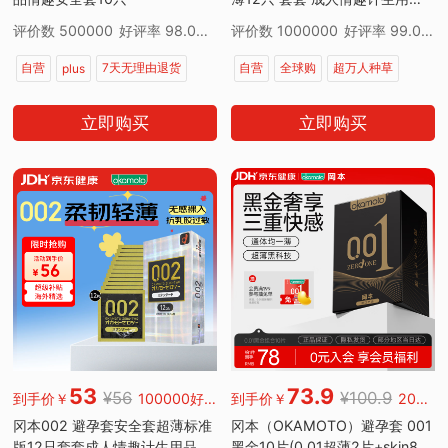
进口
评价数 500000
好评率 98.00%
评价数 1000000
好评率 99.00%
自营
7天无理由退货
自营
全球购
超万人种草
plus
同类超低价
同款低价
立即购买
立即购买
超级补贴
超万人正在疯抢
53
73.9
¥56
¥100.9
到手价￥
100000好评
到手价￥
200000好评
冈本002 避孕套安全套超薄标准
冈本（OKAMOTO）避孕套 001
版12只套套成人情趣计生用品进
黑金10片(0.01超薄2片+skin8