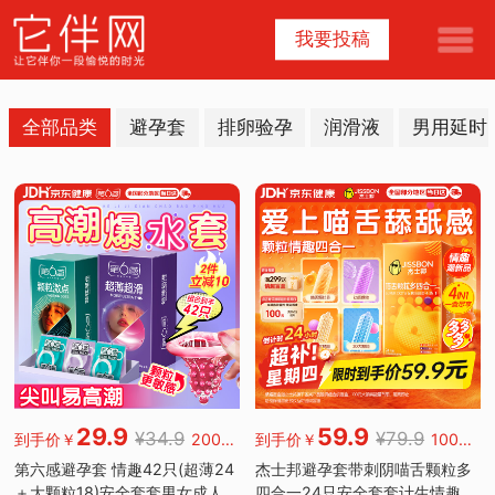
我要投稿
全部品类
避孕套
排卵验孕
润滑液
男用延时
29.9
59.9
¥34.9
¥79.9
到手价￥
200000好评
到手价￥
1000000好评
第六感避孕套 情趣42只(超薄24
杰士邦避孕套带刺阴喵舌颗粒多
＋大颗粒18)安全套套男女成人
四合一24只安全套套计生情趣用