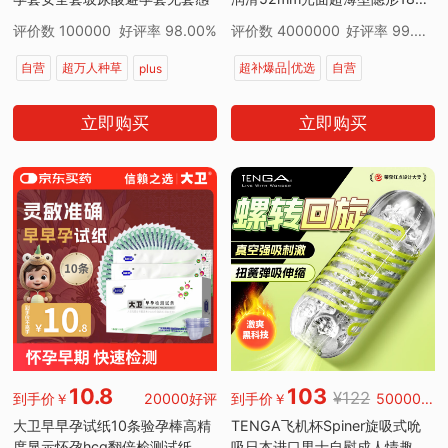
byt男女用
评价数 100000
好评率 98.00%
评价数 4000000
好评率 99.00%
自营
超万人种草
超补爆品|优选
自营
plus
7天无理由退货
同类超低价
秒杀
同款低价
立即购买
立即购买
7天无理由退货
超万人正在疯抢
10.8
103
¥122
到手价￥
20000好评
到手价￥
50000好评
大卫早早孕试纸10条验孕棒高精
TENGA飞机杯Spiner旋吸式吮
度显示怀孕hcg翻倍检测试纸一
吸日本进口男士自慰成人情趣用