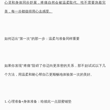
心灵和身体同步舒展，疼痛自然会被温柔取代。性不需要急着完
美，每一步都值得用心去感受。
如何迈出
第一次
的那一步：温柔与准备同样重要
“
”
如果你发现
疼痛
阻碍了你迈向更亲密的关系，那不妨试试以下几
“
”
个方法，用温柔和耐心帮自己更顺畅地体验第一次的美好。
心理准备
身体准备：给彼此一点甜蜜铺垫
1.
+