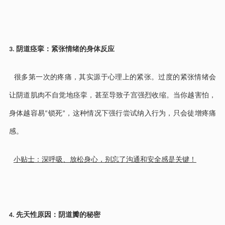
阴道痉挛：紧张情绪的身体反应
3.
很多第一次的疼痛，其实源于心理上的紧张。过度的紧张情绪会
让阴道肌肉不自觉地痉挛，甚至导致子宫强烈收缩。当你越害怕，
身体越容易
锁死
，这种情况下强行尝试纳入行为，只会徒增疼痛
“
”
感。
小贴士：深呼吸、放松身心，别忘了沟通和安全感是关键！
先天性原因：阴道瓣的秘密
4.