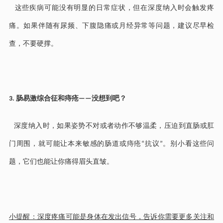
这些疾病可能没有明显的日常症状，但在深度纳入时会触发疼
痛。如果伴随有尿频、下腹隐痛或月经异常等问题，建议尽早检
查，不要硬撑。
肠易激综合征和痔疮
没想到吧？
3.
——
深度纳入时，如果姿势不对或者动作不够温柔，压迫到直肠或肛
门周围，就可能让本来敏感的肠道或痔疮
抗议
。别小看这些问
“
”
题，它们也能让你痛得眉头直皱。
小提醒：深度疼痛可能是身体在发出信号，告诉你需要更多关注和