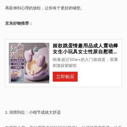
再延伸到心理的放松，让你有个更好的铺垫。
京东好物推荐：
姬欲跳蛋情趣用品成人震动棒
女生小玩具女士性尿自慰喷生
理解压神器弹
销量超过50w+的入门级跳蛋，双重
刺激探索愉悦
立即购买
润滑到位：小细节成就大舒适
2.