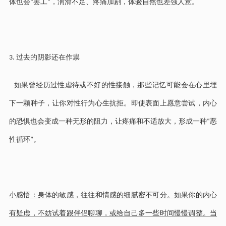
体也会
罢工
，润滑不足、疼痛加剧，体验自然也差强人意。
“
”
过去的阴影还在作祟
3.
如果曾经历过性虐待或不好的性接触，那些记忆可能会在心里埋
下一颗种子，让你对性行为心生抗拒。即使表面上愿意尝试，内心
的恐惧也会变成一种无形的阻力，让疼痛和不适放大，形成一种
恶
“
性循环
。
”
小感悟：身体的敏感，往往和情感的细腻密不可分。如果你的内心
有疑虑，不妨试着跟伴侣聊聊，或给自己多一些时间慢慢调整。当