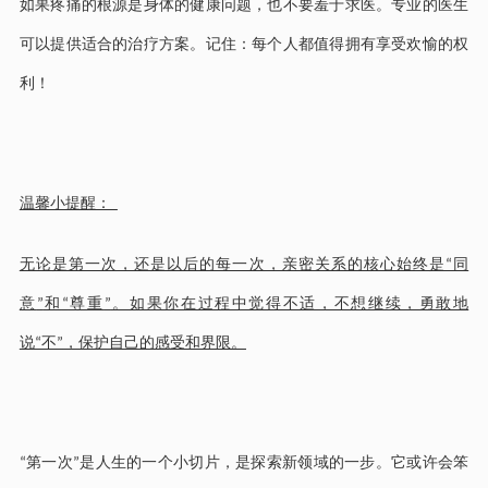
如果疼痛的根源是身体的健康问题，也不要羞于求医。专业的医生
可以提供适合的治疗方案。记住：每个人都值得拥有享受欢愉的权
利！
温馨小提醒：
无论是第一次，还是以后的每一次，亲密关系的核心始终是
同
“
意
和
尊重
。如果你在过程中觉得不适，不想继续，勇敢地
”
“
”
说
不
，保护自己的感受和界限。
“
”
第一次
是人生的一个小切片，是探索新领域的一步。它或许会笨
“
”