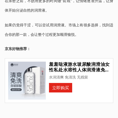
在亲密之前，不妨用更多的时间做
前戏
，让情绪逐渐升温，让身
“
”
体开始分泌自然的润滑液。
如果仍觉得干涩，可以尝试用润滑液。市场上有很多选择，找到适
合你的那一款，会让整个过程更加顺滑愉悦。
京东好物推荐：
羞羞哒液游水玻尿酸润滑油女
性私处水溶性人体润滑液免洗
不残留女用润滑剂液夫妻房事
水润清爽 免清洗 无残留
用品成人按摩精油 玻尿酸润滑
液120g+情趣伴侣包
立即购买